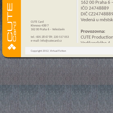
162 00 Praha 6 –
IČO 24748889
DIČ CZ2474888
Vedená u městsk
CUTE Card
Křenova 438/7
162 00 Praha 6 – Veleslavín
Provozovna:
CUTE Production 
tel.: 605 28 67 89, 220 517 053
e-mail:
info@cutecard.cz
Vodňanského 4
169 00, Praha 6
Copyright 2012, Virtual Fiction